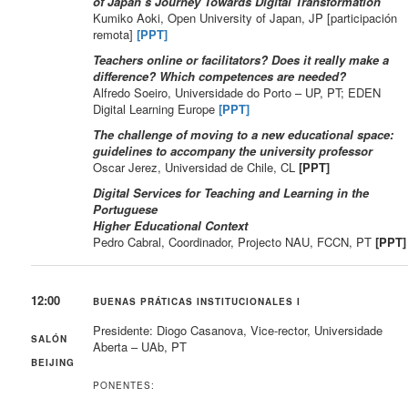
of Japan’s Journey Towards Digital Transformation
Kumiko Aoki, Open University of Japan, JP [participación
remota]
[PPT]
Teachers online or facilitators? Does it really make a
difference? Which competences are needed?
Alfredo Soeiro, Universidade do Porto – UP, PT; EDEN
Digital Learning Europe
[PPT]
The challenge of moving to a new educational space:
guidelines to accompany the university professor
Oscar Jerez, Universidad de Chile, CL
[PPT]
Digital Services for Teaching and Learning in the
Portuguese
Higher Educational Context
Pedro Cabral, Coordinador, Projecto NAU, FCCN, PT
[PPT]
12:00
BUENAS PRÁTICAS INSTITUCIONALES I
Presidente: Diogo Casanova, Vice-rector, Universidade
SALÓN
Aberta – UAb, PT
BEIJING
PONENTES: