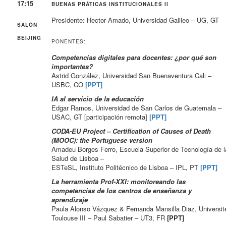
17:15
BUENAS PRÁTICAS INSTITUCIONALES II
Presidente: Hector Amado, Universidad Galileo – UG, GT
SALÓN
BEIJING
PONENTES:
Competencias digitales para docentes: ¿por qué son
importantes?
Astrid González, Universidad San Buenaventura Cali –
USBC, CO
[PPT]
IA al servicio de la educación
Edgar Ramos, Universidad de San Carlos de Guatemala –
USAC, GT [participación remota]
[PPT]
CODA-EU Project – Certification of Causes of Death
(MOOC):
the Portuguese version
Amadeu Borges Ferro, Escuela Superior de Tecnología de l
Salud de Lisboa –
ESTeSL, Instituto Politécnico de Lisboa – IPL, PT
[PPT]
La herramienta Prof-XXI: monitoreando las
competencias de los centros de enseñanza y
aprendizaje
Paula Alonso Vázquez & Fernanda Mansilla Diaz, Universit
Toulouse III – Paul Sabatier – UT3, FR
[PPT]