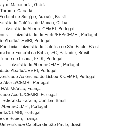
sity of Macedonia, Grécia
f Toronto, Canadá
ederal de Sergipe, Aracaju, Brasil
versidade Católica de Macau, China
– Universidade Aberta, CEMRI, Portugal
mos – Universidade do Porto/FEP/CEMRI, Portugal
ade Aberta/CEMRI, Portugal
Pontifícia Universidade Católica de São Paulo, Brasil
rsidade Federal da Bahia, ISC, Salvador, Brasil
sidade de Lisboa, IGOT, Portugal
ra – Universidade Aberta/CEMRI, Portugal
idade Aberta/CEMRI, Portugal
iversidade Autónoma de Lisboa & CEMRI, Portugal
ade Aberta/CEMRI, Portugal
 THALIM/Arias, França
idade Aberta/CEMRI, Portugal
 Federal do Paraná, Curitiba, Brasil
 Aberta/CEMRI, Portugal
berta/CEMRI, Portugal
té de Rouen, França
 Universidade Católica de São Paulo, Brasil