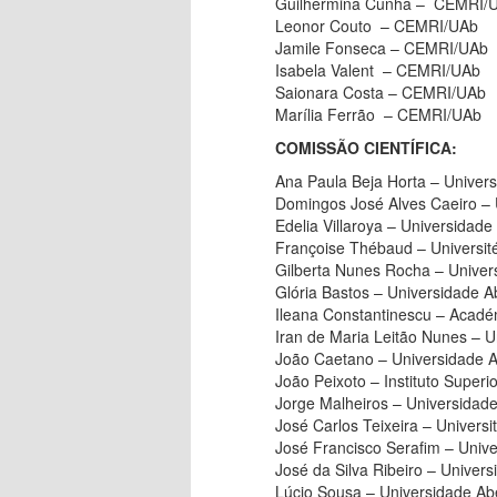
Guilhermina Cunha – CEMRI/
Leonor Couto – CEMRI/UAb
Jamile Fonseca – CEMRI/UAb
Isabela Valent – CEMRI/UAb
Saionara Costa – CEMRI/UAb
Marília Ferrão – CEMRI/UAb
COMISSÃO CIENTÍFICA:
Ana Paula Beja Horta – Univer
Domingos José Alves Caeiro – 
Edelia Villaroya – Universidad
Françoise Thébaud – Universit
Gilberta Nunes Rocha – Univer
Glória Bastos – Universidade A
Ileana Constantinescu – Acad
Iran de Maria Leitão Nunes – U
João Caetano – Universidade A
João Peixoto – Instituto Super
Jorge Malheiros – Universidade
José Carlos Teixeira – Universi
José Francisco Serafim – Unive
José da Silva Ribeiro – Univer
Lúcio Sousa – Universidade Ab