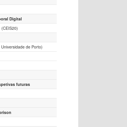
ral Digital
e (CEIS20)
, Universidade de Porto)
petivas futuras
prison