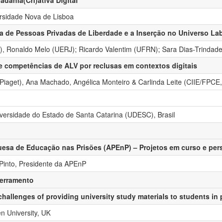
adania(Cri)ativa Digital
ersidade Nova de Lisboa
de Pessoas Privadas de Liberdade e a Inserção no Universo Labo
J), Ronaldo Melo (UERJ); Ricardo Valentim (UFRN); Sara Dias-Trindad
 competências de ALV por reclusas em contextos digitais
to Piaget), Ana Machado, Angélica Monteiro & Carlinda Leite (CIIE/FPCE
iversidade do Estado de Santa Catarina (UDESC), Brasil
esa de Educação nas Prisões (APEnP) – Projetos em curso e pers
 Pinto, Presidente da APEnP
cerramento
 challenges of providing university study materials to students in 
n University, UK