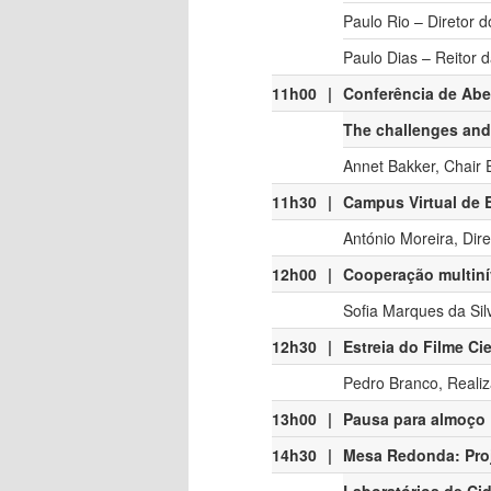
Paulo Rio – Diretor 
Paulo Dias – Reitor 
11h00
|
Conferência de Abe
The challenges and 
Annet Bakker, Chair
11h30
|
Campus Virtual de
António Moreira, Dir
12h00
|
Cooperação multinív
Sofia Marques da Si
12h30
|
Estreia do Filme Ci
Pedro Branco, Reali
13h00
|
Pausa para almoço
14h30
|
Mesa Redonda: Proj