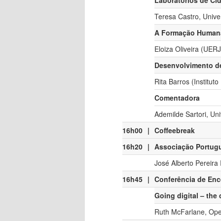
Laboratórios de Cid
Teresa Castro, Univ
A Formação Humana 
Eloiza Oliveira (UER
Desenvolvimento de
Rita Barros (Institu
Comentadora
Ademilde Sartori, Un
16h00
|
Coffeebreak
16h20
|
Associação Portugu
José Alberto Pereira
16h45
|
Conferência de En
Going digital – the
Ruth McFarlane, Ope