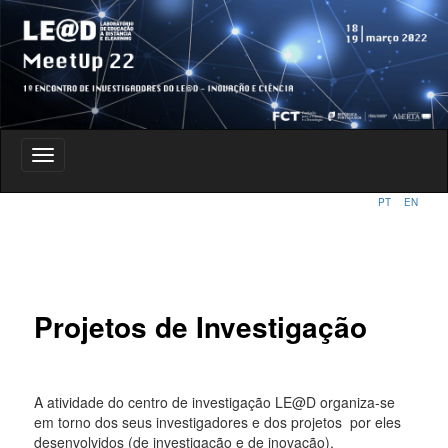
1º Encontro de Investigadores do LE@D – Inovação e Ciência
Toggle
navigation
PT
EN
1º Encontro de Investigadores do
LE@D – Inovação e Ciência
Projetos de Investigação
A atividade do centro de investigação LE@D organiza-se
em torno dos seus investigadores e dos projetos por eles
desenvolvidos (de investigação e de inovação).