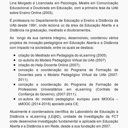
Lina Morgado é Licenciada em Psicologia, Mestre em Comunicação
Educacional e Doutorada em Educação, com a primeira tese da UAb
sobre Ensino Online (2003).
É professora no Departamento de Educação e Ensino a Distância da
UAb desde 1991, onde leciona uc da área da Educação Aberta e a
Distância na graduação, mestrado e doutoramentos.
Ao longo da sua carreira integrou, desenvolveu, coordenou vários
projetos de inovação pedagógica em Educação Aberta e a Distância
com impacto na sociedade, entre os quais se destaca:
criação do Mestrado em Pedagogia do eLearning (2005)
co-autoria do Modelo Pedagógico Virtual da UAb (2007)
criação do Help-Docente Online (2007);
conceção e coordenação do Programa de Formação de
Docentes para o Modelo Pedagógico Virtual da UAb (2007-
2011);
conceção e coordenação do Programa de Formação de
Professores Universitários em eLearning (Contrato de
Confiança do Governo); (2007-2011);
co-autora do modelo pedagógico europeu para MOOCs –
sMOOC (2014-2016) apoiado pela CE;
Atualmente é coordenadora científica do Laboratório de Educação a
Distância e eLearning (LE@D), unidade de investigação da FCT
onde desenvolve investigação fundamental e aplicada em Educação
Aberta e a Distância e em Rede, desde a sua fundação em 2007.