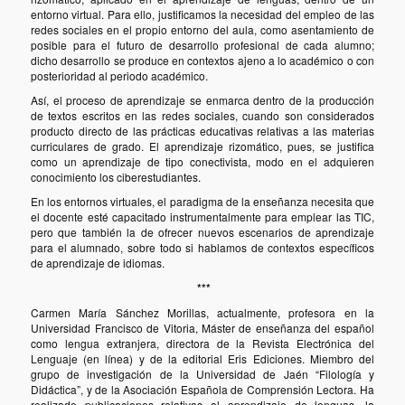
entorno virtual. Para ello, justificamos la necesidad del empleo de las
redes sociales en el propio entorno del aula, como asentamiento de
posible para el futuro de desarrollo profesional de cada alumno;
dicho desarrollo se produce en contextos ajeno a lo académico o con
posterioridad al periodo académico.
Así, el proceso de aprendizaje se enmarca dentro de la producción
de textos escritos en las redes sociales, cuando son considerados
producto directo de las prácticas educativas relativas a las materias
curriculares de grado. El aprendizaje rizomático, pues, se justifica
como un aprendizaje de tipo conectivista, modo en el adquieren
conocimiento los ciberestudiantes.
En los entornos virtuales, el paradigma de la enseñanza necesita que
el docente esté capacitado instrumentalmente para emplear las TIC,
pero que también la de ofrecer nuevos escenarios de aprendizaje
para el alumnado, sobre todo si hablamos de contextos específicos
de aprendizaje de idiomas.
***
Carmen María Sánchez Morillas, a
ctualmente, profesora en la
Universidad Francisco de Vitoria, Máster de enseñanza del español
como lengua extranjera, directora de la Revista Electrónica del
Lenguaje (en línea) y de la editorial Eris Ediciones. Miembro del
grupo de investigación de la Universidad de Jaén “Filología y
Didáctica”, y de la Asociación Española de Comprensión Lectora. Ha
realizado publicaciones relativas al aprendizaje de lenguas, la