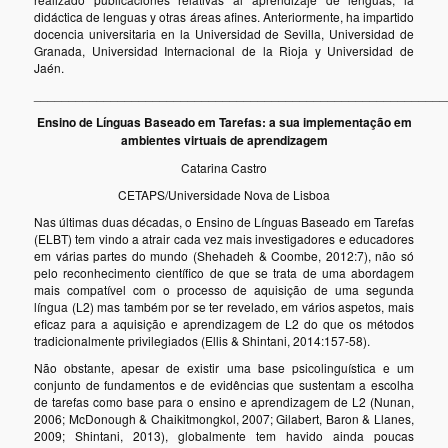
didáctica de lenguas y otras áreas afines. Anteriormente, ha impartido
docencia universitaria en la Universidad de Sevilla, Universidad de
Granada, Universidad Internacional de la Rioja y Universidad de
Jaén.
___________________________________________________________
Ensino de Línguas Baseado em Tarefas: a sua
implementação em
ambientes virtuais de aprendizagem
Catarina Castro
CETAPS/Universidade Nova de Lisboa
Nas últimas duas décadas, o Ensino de Línguas Baseado em Tarefas
(ELBT) tem vindo a atrair cada vez mais investigadores e educadores
em várias partes do mundo (Shehadeh & Coombe, 2012:7), não só
pelo reconhecimento científico de que se trata de uma abordagem
mais compatível com o processo de aquisição de uma segunda
língua (L2) mas também por se ter revelado, em vários aspetos, mais
eficaz para a aquisição e aprendizagem de L2 do que os métodos
tradicionalmente privilegiados (Ellis & Shintani, 2014:157-58).
Não obstante, apesar de existir uma base psicolinguística e um
conjunto de fundamentos e de evidências que sustentam a escolha
de tarefas como base para o ensino e aprendizagem de L2 (Nunan,
2006; McDonough & Chaikitmongkol, 2007; Gilabert, Baron & Llanes,
2009; Shintani, 2013), globalmente tem havido ainda poucas