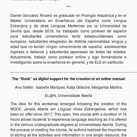
***
Daniel González Álvarez es graduado en Filología Hispánica y en el
Máster Universitario en Enseñanza del Español como Lengua
Extranjera y de otras Lenguas Modernas por la Universidad de
Sevilla que, desde 2016, ha trabajado como profesor de español
para estudiantes universitarios tanto estadounidenses como
europeos, estudiantes refugiados de distinta nacionalidad, lengua y
edad que no tenían ningún conocimiento de español, adolescentes
ingleses e italianos y estudiantes japoneses de todas las edades.
Actualmente, trabajo como profesor online y sigo formándome e
investigando sobre la enseñanza en general, y de ELE en particular.
___________________________________________________________
The “Book” as digital support for the creation of an online manual
Ana Setién, Isabelle Marques, Katja Götsche, Margarida Martins
EL@N, Universidade Aberta
The idea for this workshop emerged following the creation of the
MOOC
Janela Aberta em Línguas Vivas Estrangeiras
, which has
been on offer since 2017. This open, free course with a duration of 16
hours allows students to experience language teaching as it is offered
in the various undergraduate degrees at Universidade Aberta. During
the process of creating the course, its authors realized the importance
of storing all the activities and information in one single resource, the