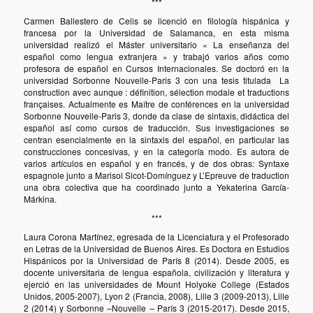
***
Carmen Ballestero de Celis se licenció en filología hispánica y
francesa por la Universidad de Salamanca, en esta misma
universidad realizó el Máster universitario « La enseñanza del
español como lengua extranjera » y trabajó varios años como
profesora de español en Cursos Internacionales. Se doctoró en la
universidad Sorbonne Nouvelle-Paris 3 con una tesis titulada La
construction avec aunque : définition, sélection modale et traductions
françaises. Actualmente es Maître de conférences en la universidad
Sorbonne Nouvelle-Paris 3, donde da clase de sintaxis, didáctica del
español así como cursos de traducción. Sus investigaciones se
centran esencialmente en la sintaxis del español, en particular las
construcciones concesivas, y en la categoría modo. Es autora de
varios artículos en español y en francés, y de dos obras: Syntaxe
espagnole junto a Marisol Sicot-Domínguez y L’Epreuve de traduction
una obra colectiva que ha coordinado junto a Yekaterina García-
Márkina.
***
Laura Corona Martínez, egresada de la Licenciatura y el Profesorado
en Letras de la Universidad de Buenos Aires. Es Doctora en Estudios
Hispánicos por la Universidad de París 8 (2014). Desde 2005, es
docente universitaria de lengua española, civilización y literatura y
ejerció en las universidades de Mount Holyoke College (Estados
Unidos, 2005-2007), Lyon 2 (Francia, 2008), Lille 3 (2009-2013), Lille
2 (2014) y Sorbonne –Nouvelle – París 3 (2015-2017). Desde 2015,