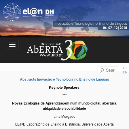
organização da Jornada de Inovação e Tecnologia no ensino das Línguas
Toggle
navigation
Inovação e Tecnologia no Ensino
PT
Sear
EN
das Línguas
Abstracts Inovação e Tecnologia no Ensino de Línguas
Keynote Speakers
***
Novas Ecologias de Aprendizagem num mundo digital: abertura,
ubiquidade e sociabilidade
Lina Morgado
LE@D Laboratório de Ensino à Distância, Universidade Aberta