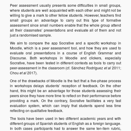
Peer assessment usually presents some difficulties in small groups,
where students are well acquainted with each other and might not be
willing to give a mark to other fellow students. However, teachers find
small groups an advantage to carry out this type of formative
assessment since small numbers enable that the whole group attend
all their classmates’ presentations and evaluate all of them and not
just a randomised sample.
We aim to compare the app Socrative and a specific workshop in
Moodle, which is a peer assessment tool, and how they are used to
evaluate oral presentations in a course of English Grammar and
Discourse. Both workshops in Moodle and clickers, especially
Socrative, have been tested in different contexts as tools to carry out
peer-assessment in the classroom (cf. Sánchez Rodríguez
et al
2011;
Chou
et al
2017).
One of the drawbacks of Moodle is the fact that a five-phase process
in workshops delays students’ reception of feedback. On the other
hand, this might be an advantage for those students assessing their
peers since they have more time to reflect on their performance before
providing a mark. On the contrary, Socrative facilitates a very fast
evaluation system, which can imply that students spend less time
reflecting on qualitative feedback.
The tools have been used in two different academic years and with
different groups of Spanish students of English as a foreign language.
In both cases participants had to answer the same ten-item rubric,