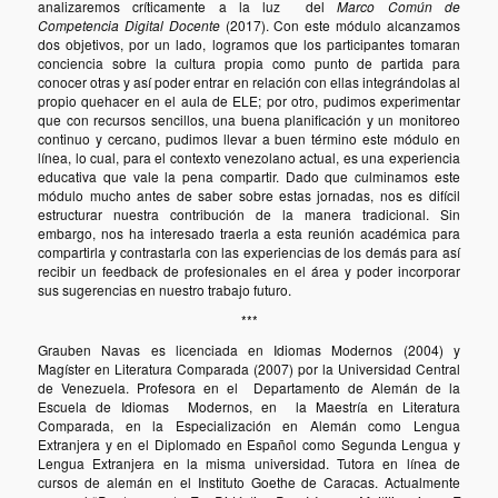
analizaremos críticamente a la luz del
Marco Común de
Competencia Digital Docente
(2017). Con este módulo alcanzamos
dos objetivos, por un lado, logramos que los participantes tomaran
conciencia sobre la cultura propia como punto de partida para
conocer otras y así poder entrar en relación con ellas integrándolas al
propio quehacer en el aula de ELE; por otro, pudimos experimentar
que con recursos sencillos, una buena planificación y un monitoreo
continuo y cercano, pudimos llevar a buen término este módulo en
línea, lo cual, para el contexto venezolano actual, es una experiencia
educativa que vale la pena compartir. Dado que culminamos este
módulo mucho antes de saber sobre estas jornadas, nos es difícil
estructurar nuestra contribución de la manera tradicional. Sin
embargo, nos ha interesado traerla a esta reunión académica para
compartirla y contrastarla con las experiencias de los demás para así
recibir un feedback de profesionales en el área y poder incorporar
sus sugerencias en nuestro trabajo futuro.
***
Grauben Navas es licenciada en Idiomas Modernos (2004) y
Magíster en Literatura Comparada (2007) por la Universidad Central
de Venezuela. Profesora en el Departamento de Alemán de la
Escuela de Idiomas Modernos, en la Maestría en Literatura
Comparada, en la Especialización en Alemán como Lengua
Extranjera y en el Diplomado en Español como Segunda Lengua y
Lengua Extranjera en la misma universidad. Tutora en línea de
cursos de alemán en el Instituto Goethe de Caracas. Actualmente