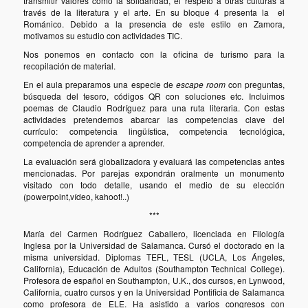
transmitir valores como la solidaridad, el respeto a otras culturas a
través de la literatura y el arte. En su bloque 4 presenta la el
Románico. Debido a la presencia de este estilo en Zamora,
motivamos su estudio con actividades TIC.
Nos ponemos en contacto con la oficina de turismo para la
recopilación de material.
En el aula preparamos una especie de
escape room
con preguntas,
búsqueda del tesoro, códigos QR con soluciones etc. Incluimos
poemas de Claudio Rodríguez para una ruta literaria. Con estas
actividades pretendemos abarcar las competencias clave del
currículo: competencia lingüística, competencia tecnológica,
competencia de aprender a aprender.
La evaluación será globalizadora y evaluará las competencias antes
mencionadas. Por parejas expondrán oralmente un monumento
visitado con todo detalle, usando el medio de su elección
(powerpoint,vídeo, kahoot!..)
***
María del Carmen Rodríguez Caballero, licenciada en Filología
Inglesa por la Universidad de Salamanca. Cursó el doctorado en la
misma universidad. Diplomas TEFL, TESL (UCLA, Los Ángeles,
California), Educación de Adultos (Southampton Technical College).
Profesora de español en Southampton, U.K., dos cursos, en Lynwood,
California, cuatro cursos y en la Universidad Pontificia de Salamanca
como profesora de ELE. Ha asistido a varios congresos con