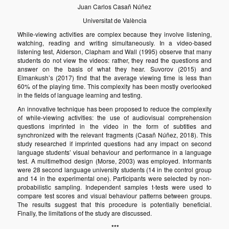
Juan Carlos Casañ Núñez
Universitat de València
While-viewing activities are complex because they involve listening,
watching, reading and writing simultaneously. In a video-based
listening test, Alderson, Clapham and Wall (1995) observe that many
students do not view the videos: rather, they read the questions and
answer on the basis of what they hear. Suvorov (2015) and
Elmankush’s (2017) find that the average viewing time is less than
60% of the playing time. This complexity has been mostly overlooked
in the fields of language learning and testing.
An innovative technique has been proposed to reduce the complexity
of while-viewing activities: the use of audiovisual comprehension
questions imprinted in the video in the form of subtitles and
synchronized with the relevant fragments (Casañ Núñez, 2018). This
study researched if imprinted questions had any impact on second
language students’ visual behaviour and performance in a language
test. A multimethod design (Morse, 2003) was employed. Informants
were 28 second language university students (14 in the control group
and 14 in the experimental one). Participants were selected by non-
probabilistic sampling. Independent samples t-tests were used to
compare test scores and visual behaviour patterns between groups.
The results suggest that this procedure is potentially beneficial.
Finally, the limitations of the study are discussed.
***