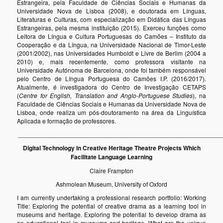
Estrangeira, pela Faculdade de Ciências Sociais e Humanas da
Universidade Nova de Lisboa (2008), e doutorada em Línguas,
Literaturas e Culturas, com especialização em Didática das Línguas
Estrangeiras, pela mesma instituição (2015). Exerceu funções como
Leitora de Língua e Cultura Portuguesas do Camões – Instituto da
Cooperação e da Língua, na Universidade Nacional de Timor-Leste
(2001/2002), nas Universidades Humboldt e Livre de Berlim (2004 a
2010) e, mais recentemente, como professora visitante na
Universidade Autónoma de Barcelona, onde foi também responsável
pelo Centro de Língua Portuguesa do Camões I.P. (2016/2017).
Atualmente, é investigadora do Centro de Investigação CETAPS
(
Centre for English, Translation and Anglo-Portuguese Studies
), na
Faculdade de Ciências Sociais e Humanas da Universidade Nova de
Lisboa, onde realiza um pós-doutoramento na área da Linguística
Aplicada e formação de professores.
__________________________________________________________
Digital Technology in Creative Heritage Theatre Projects Which
Facilitate Language Learning
Claire Frampton
Ashmolean Museum, University of Oxford
I am currently undertaking a professional research portfolio: Working
Title: Exploring the potential of creative drama as a learning tool in
museums and heritage. Exploring the potential to develop drama as
an educational tool in museums and heritage. What are the unique