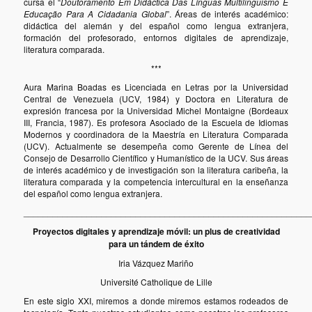
cursa el “
Doutoramento Em Didáctica Das Línguas Multilinguismo E
Educação Para A Cidadania Global
”. Áreas de interés académico:
didáctica del alemán y del español como lengua extranjera,
formación del profesorado, entornos digitales de aprendizaje,
literatura comparada.
***
Aura Marina Boadas es Licenciada en Letras por la Universidad
Central de Venezuela (UCV, 1984) y Doctora en Literatura de
expresión francesa por la Universidad Michel Montaigne (Bordeaux
III, Francia, 1987). Es profesora Asociado de la Escuela de Idiomas
Modernos y coordinadora de la Maestría en Literatura Comparada
(UCV). Actualmente se desempeña como Gerente de Línea del
Consejo de Desarrollo Científico y Humanístico de la UCV. Sus áreas
de interés académico y de investigación son la literatura caribeña, la
literatura comparada y la competencia intercultural en la enseñanza
del español como lengua extranjera.
___________________________________________________________
Proyectos digitales y aprendizaje móvil: un plus de creatividad
para un tándem de éxito
Iria Vázquez Mariño
Université Catholique de Lille
En este siglo XXI, miremos a donde miremos estamos rodeados de