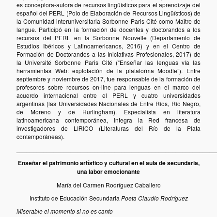
es conceptora-autora de recursos lingüísticos para el aprendizaje del
español del PERL (Polo de Elaboración de Recursos Lingüísticos) de
la Comunidad interuniversitaria Sorbonne Paris Cité como Maître de
langue. Participó en la formación de docentes y doctorandos a los
recursos del PERL en la Sorbonne Nouvelle (Departamento de
Estudios Ibéricos y Latinoamericanos, 2016) y en el Centro de
Formación de Doctorandos a las Iniciativas Profesionales, 2017) de
la Université Sorbonne Paris Cité (“Enseñar las lenguas vía las
herramientas Web: explotación de la plataforma Moodle”). Entre
septiembre y noviembre de 2017, fue responsable de la formación de
profesores sobre recursos on-line para lenguas en el marco del
acuerdo internacional entre el PERL y cuatro universidades
argentinas (las Universidades Nacionales de Entre Ríos, Río Negro,
de Moreno y de Hurlingham). Especialista en literatura
latinoamericana contemporánea, integra la Red francesa de
investigadores de LIRICO (Literaturas del Río de la Plata
contemporáneas).
___________________________________________________________
Enseñar
el
p
atrimonio
artístico y cultural en el aula de secundaria,
una labor emocionante
María del Carmen Rodríguez Caballero
Instituto de Educación Secundaria
Poeta Claudio Rodríguez
Miserable el momento si no es canto