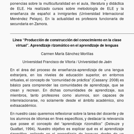
ponencias sobre la multiculturalidad en el aula, literatura y didáctica
de ELE. Ha realizado cursos sobre metodología de ELE y la
enseñanza de español a inmigrantes (Universidad Internacional
Menéndez Pelayo). En la actualidad es profesora funcionaria de
secundaria en Zamora.
___________________________________________________________
Línea “Producción de construcción del conocimiento en la clase
virtual”.
Aprendizaje rizomático en el aprendizaje de lenguas
Carmen María Sánchez Morillas
Universidad Francisco de Vitoria / Universidad de Jaén
En el área del proceso de enseñanza-aprendizaje de una lengua
extranjera, en los niveles de educación superior, en entornos
virtuales, el concepto de “comunidad de práctica” (Cassany: 2008) es
básico para comprender las comunidades de aprendizaje, que se
crean y recrean. En dichas comunidades de aprendizaje, sus
miembros, tanto profesores como alumnos, son capaces de
interrelacionarse, no solamente desde el ámbito académico, sino
extraacadémico.
En nuestro caso queremos reflexionar sobre la tarea del docente y de
los alumnos de idiomas en fines específicos, y destacar la relevancia
que posee el concepto del “aprendizaje rizomático” (Deleuze y
Guattari, 1994). Nuestro objetivo es explicar qué es el aprendizaje
rizomático, aplicado en el aprendizaje de lenguas, dentro de un