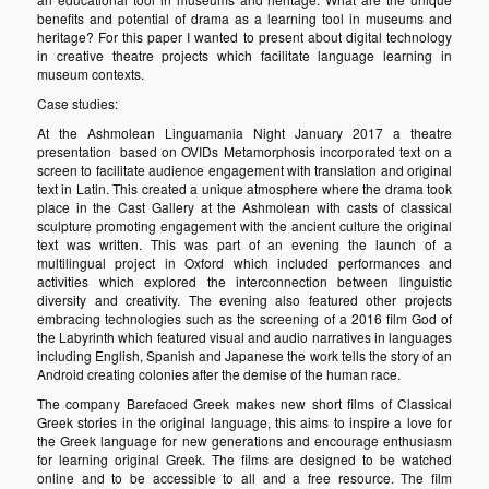
benefits and potential of drama as a learning tool in museums and
heritage? For this paper I wanted to present about digital technology
in creative theatre projects which facilitate language learning in
museum contexts.
Case studies:
At the Ashmolean Linguamania Night January 2017 a theatre
presentation based on OVIDs Metamorphosis incorporated text on a
screen to facilitate audience engagement with translation and original
text in Latin. This created a unique atmosphere where the drama took
place in the Cast Gallery at the Ashmolean with casts of classical
sculpture promoting engagement with the ancient culture the original
text was written. This was part of an evening the launch of a
multilingual project in Oxford which included performances and
activities which explored the interconnection between linguistic
diversity and creativity. The evening also featured other projects
embracing technologies such as the screening of a 2016 film God of
the Labyrinth which featured visual and audio narratives in languages
including English, Spanish and Japanese the work tells the story of an
Android creating colonies after the demise of the human race.
The company Barefaced Greek makes new short films of Classical
Greek stories in the original language, this aims to inspire a love for
the Greek language for new generations and encourage enthusiasm
for learning original Greek. The films are designed to be watched
online and to be accessible to all and a free resource. The film