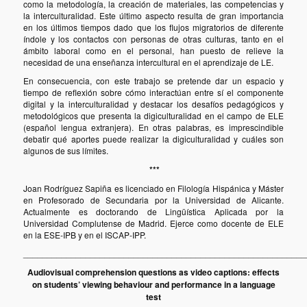
como la metodología, la creación de materiales, las competencias y
la interculturalidad. Este último aspecto resulta de gran importancia
en los últimos tiempos dado que los flujos migratorios de diferente
índole y los contactos con personas de otras culturas, tanto en el
ámbito laboral como en el personal, han puesto de relieve la
necesidad de una enseñanza intercultural en el aprendizaje de LE.
En consecuencia, con este trabajo se pretende dar un espacio y
tiempo de reflexión sobre cómo interactúan entre sí el componente
digital y la interculturalidad y destacar los desafíos pedagógicos y
metodológicos que presenta la digiculturalidad en el campo de ELE
(español lengua extranjera). En otras palabras, es imprescindible
debatir qué aportes puede realizar la digiculturalidad y cuáles son
algunos de sus límites.
***
Joan Rodríguez Sapiña es licenciado en Filología Hispánica y Máster
en Profesorado de Secundaria por la Universidad de Alicante.
Actualmente es doctorando de Lingüística Aplicada por la
Universidad Complutense de Madrid. Ejerce como docente de ELE
en la ESE-IPB y en el ISCAP-IPP.
___________________________________________________________
Audiovisual comprehension questions as video captions: effects
on students’ viewing behaviour and performance in a language
test