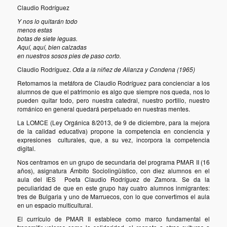
Claudio Rodríguez
Y nos lo quitarán todo
menos estas
botas de siete leguas.
Aquí, aquí, bien calzadas
en nuestros sosos pies de paso corto.
Claudio Rodríguez.
Oda a la niñez de Alianza y Condena (1965)
Retomamos la metáfora de Claudio Rodríguez para concienciar a los
alumnos de que el patrimonio es algo que siempre nos queda, nos lo
pueden quitar todo, pero nuestra catedral, nuestro portillo, nuestro
románico en general quedará perpetuado en nuestras mentes.
La LOMCE (Ley Orgánica 8/2013, de 9 de diciembre, para la mejora
de la calidad educativa) propone la competencia en conciencia y
expresiones culturales, que, a su vez, incorpora la competencia
digital.
Nos centramos en un grupo de secundaria del programa PMAR II (16
años), asignatura Ámbito Sociolingüístico, con diez alumnos en el
aula del IES Poeta Claudio Rodríguez de Zamora. Se da la
peculiaridad de que en este grupo hay cuatro alumnos inmigrantes:
tres de Bulgaria y uno de Marruecos, con lo que convertimos el aula
en un espacio multicultural.
El currículo de PMAR II establece como marco fundamental el