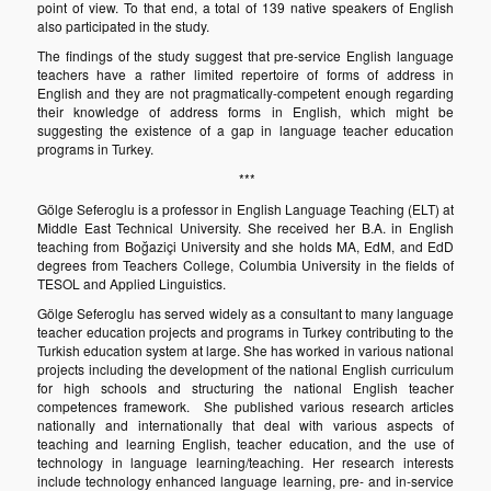
point of view. To that end, a total of 139 native speakers of English
also participated in the study.
The findings of the study suggest that pre-service English language
teachers have a rather limited repertoire of forms of address in
English and they are not pragmatically-competent enough regarding
their knowledge of address forms in English, which might be
suggesting the existence of a gap in language teacher education
programs in Turkey.
***
Gölge Seferoglu is a professor in English Language Teaching (ELT) at
Middle East Technical University. She received her B.A. in English
teaching from Boğaziçi University and she holds MA, EdM, and EdD
degrees from Teachers College, Columbia University in the fields of
TESOL and Applied Linguistics.
Gölge Seferoglu has served widely as a consultant to many language
teacher education projects and programs in Turkey contributing to the
Turkish education system at large. She has worked in various national
projects including the development of the national English curriculum
for high schools and structuring the national English teacher
competences framework. She published various research articles
nationally and internationally that deal with various aspects of
teaching and learning English, teacher education, and the use of
technology in language learning/teaching. Her research interests
include technology enhanced language learning, pre- and in-service