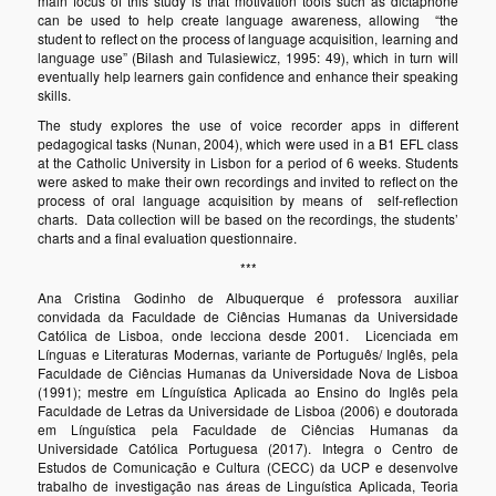
main focus of this study is that motivation tools such as dictaphone
can be used to help create language awareness, allowing “the
student to reflect on the process of language acquisition, learning and
language use” (Bilash and Tulasiewicz, 1995: 49), which in turn will
eventually help learners gain confidence and enhance their speaking
skills.
The study explores the use of voice recorder apps in different
pedagogical tasks (Nunan, 2004), which were used in a B1 EFL class
at the Catholic University in Lisbon for a period of 6 weeks. Students
were asked to make their own recordings and invited to reflect on the
process of oral language acquisition by means of self-reflection
charts. Data collection will be based on the recordings, the students’
charts and a final evaluation questionnaire.
***
Ana Cristina Godinho de Albuquerque é professora auxiliar
convidada da Faculdade de Ciências Humanas da Universidade
Católica de Lisboa, onde lecciona desde 2001. Licenciada em
Línguas e Literaturas Modernas, variante de Português/ Inglês, pela
Faculdade de Ciências Humanas da Universidade Nova de Lisboa
(1991); mestre em Línguística Aplicada ao Ensino do Inglês pela
Faculdade de Letras da Universidade de Lisboa (2006) e doutorada
em Línguística pela Faculdade de Ciências Humanas da
Universidade Católica Portuguesa (2017). Integra o Centro de
Estudos de Comunicação e Cultura (CECC) da UCP e desenvolve
trabalho de investigação nas áreas de Linguística Aplicada, Teoria