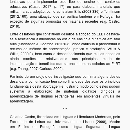
tentativas para implementar este tipo de ensino em contextos
educativos (Castro, 2017, p. 17), ou para elaborar materiais que
reflitam a sua adoção, como constatam Ellis (2003:336) e Tomlinson
(2012:160), uma situação que se verifica também em Portugal, há
exceção de algumas propostas de materiais recentes (e.g. Castro,
2018).
Entre os fatores que constituem desafios à adoção do ELBT destaca-
se a resistência a mudanças no estilo de ensino e dinâmica em sala
aula (Shehadeh & Coombe, 2012:6-8), onde continua a predominar o
recurso ao método de apresentação, prática e produção (Willis &
Willis, 2009:3), bem como o desconhecimento que muitos docentes
ainda manifestam relativamente aos princípios, modo de
implementação e benefícios que se encontram associados ao ELBT
(e.g. Zhang, 2007; Carless, 2009).
Partindo de um projeto de investigação que confirma alguns destes
desafios, a comunicação tem como finalidade destacar os princípios
fundamentais desta abordagem e ilustrar o modo como estes podem
sustentar a elaboração de materiais didáticos dirigidos à
aprendizagem de línguas estrangeiras em ambientes virtuais de
aprendizagem.
***
Catarina Castro, licenciada em Línguas e Literaturas Modernas, pela
Faculdade de Letras da Universidade de Lisboa (2000), Mestre
em Ensino do Português como Língua Segunda e Língua