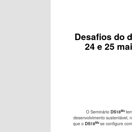
Desafios do 
24 e 25 mai
Mz
O Seminário
DS18
tem
desenvolvimento sustentável, 
Mz
que o
DS18
se configure com