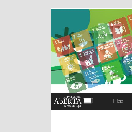
DS18
Início